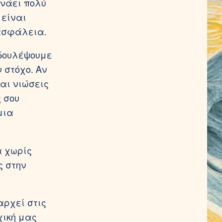
ρνάει πολύ
 είναι
ασφάλεια.
δουλέψουμε
 στόχο. Αν
αι νιώσεις
ς σου
μια
α χωρίς
ς στην
αρχεί στις
χική μας