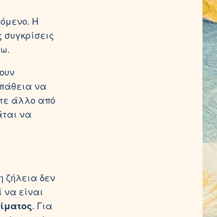
νόμενο. Η
ς συγκρίσεις
σω.
ουν
σπάθεια να
οτε άλλο από
άται να
η ζήλεια δεν
ί να είναι
σίματος
. Για