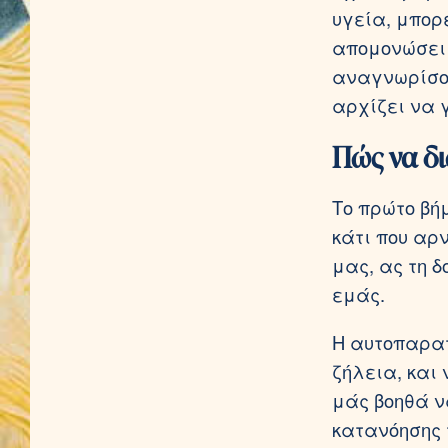
υγεία, μπορ
απομονώσει 
αναγνωρίσου
αρχίζει να 
Πώς να δι
Το πρώτο βή
κάτι που αρ
μας, ας τη 
εμάς.
Η αυτοπαρατ
ζήλεια, και
μάς βοηθά ν
κατανόησης 