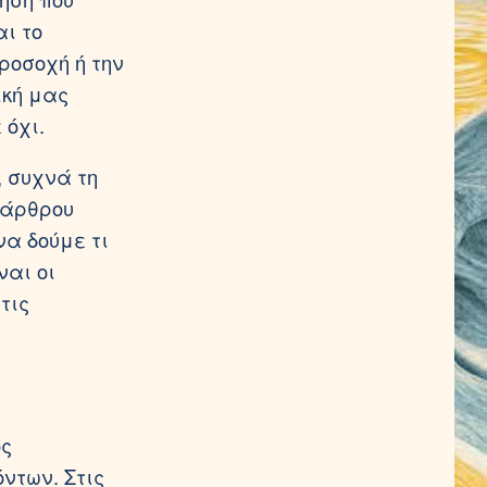
αι το
ροσοχή ή την
ική μας
 όχι.
 συχνά τη
 άρθρου
να δούμε τι
ναι οι
τις
ός
ντων. Στις