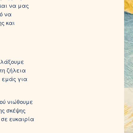
και να μας
ό να
ης και
αλλάξουμε
τη ζήλεια
ε εμάς για
πού νιώθουμε
ης σκέψης
 σε ευκαιρία