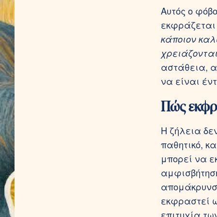
Αυτός ο φόβ
εκφράζεται 
κάποιον καλύ
χρειάζονται
αστάθεια, α
να είναι έν
Πώς εκφρά
Η ζήλεια δε
παθητικό, κα
μπορεί να ε
αμφισβήτηση
απομάκρυνση
εκφραστεί ω
επιτυχία τω