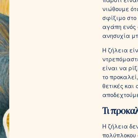
νιώθουμε ότ
σφίξιμο στο
αγάπη ενός 
ανησυχία μπ
Η ζήλεια εί
ντρεπόμαστε
είναι να ρί
το προκαλεί
θετικές και 
αποδεχτούμε
Τι προκαλ
Η ζήλεια δε
πολύπλοκου 