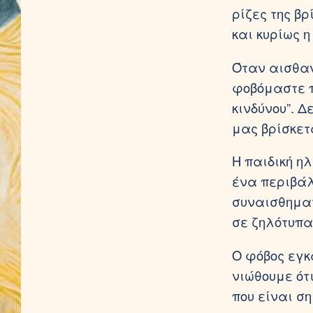
ρίζες της βρ
και κυρίως 
Όταν αισθαν
φοβόμαστε π
κινδύνου”. 
μας βρίσκετ
Η παιδική η
ένα περιβάλ
συναισθηματ
σε ζηλότυπα
Ο φόβος εγκ
νιώθουμε ότ
που είναι σ