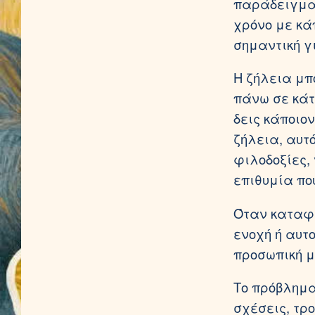
παράδειγμα,
χρόνο με κά
σημαντική γ
Η ζήλεια μπ
πάνω σε κάτ
δεις κάποιο
ζήλεια, αυτ
φιλοδοξίες,
επιθυμία που
Όταν καταφ
ενοχή ή αυτ
προσωπική μ
Το πρόβλημα 
σχέσεις, τρ