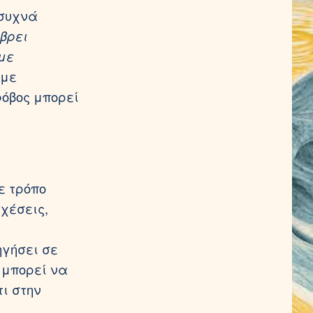
 συχνά
 βρει
 με
 με
φόβος μπορεί
ε τρόπο
σχέσεις,
ηγήσει σε
 μπορεί να
ι στην