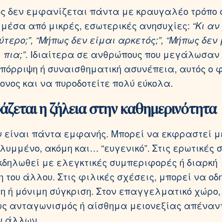
ος δεν εμφανίζεται πάντα με κραυγαλέο τρόπο
μέσα από μικρές, εσωτερικές ανησυχίες:
“Κι αν
τερο;”, “Μήπως δεν είμαι αρκετός;”, “Μήπως δεν
 πια;”
. Ιδιαίτερα σε ανθρώπους που μεγάλωσαν
πόρριψη ή συναισθηματική ασυνέπεια, αυτός ο 
τονος και να πυροδοτείτε πολύ εύκολα.
ζεται η ζήλεια στην καθημερινότητα
ν είναι πάντα εμφανής. Μπορεί να εκφραστεί μ
λυμμένο, ακόμη και… “ευγενικό”. Στις ερωτικές 
κδηλωθεί με ελεγκτικές συμπεριφορές ή διαρκή
 του άλλου. Στις φιλικές σχέσεις, μπορεί να οδ
 ή μόνιμη σύγκριση. Στον επαγγελματικό χώρο,
ς ανταγωνισμός ή αίσθημα μειονεξίας απέναντ
ν άλλων.