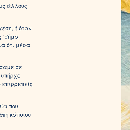
ους άλλους
έση, ή όταν
ς “σήμα
λά ότι μέσα
ώσαμε σε
 υπήρχε
ο επιρρεπείς
νία που
άπη κάποιου