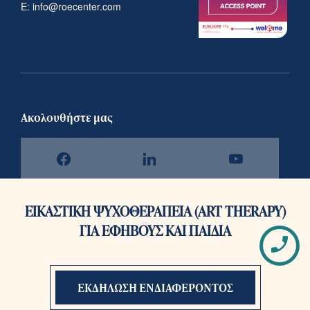
E: info@roecenter.com
Ακολουθήστε μας
ΕΙΚΑΣΤΙΚΗ ΨΥΧΟΘΕΡΑΠΕΙΑ (ART THERAPY)
ΓΙΑ ΕΦΗΒΟΥΣ ΚΑΙ ΠΑΙΔΙΑ
Πως
© roē 2026 All Right Reserved
επι
Branded by HØLY™ Developed by Sleed
ΕΚΔΗΛΩΣΗ ΕΝΔΙΑΦΕΡΟΝΤΟΣ
Όροι Χρήσης
-
Πολιτική Απορρήτου