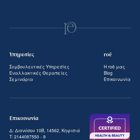
Υπηρεσίες
roē
Συμβουλευτικές Υπηρεσίες
Η roē μας
Εναλλακτικές Θεραπείες
Blog
Σεμινάρια
Επικοινωνία
Επικοινωνία
Δ: Διονύσου 10Β, 14562, Κηφισιά
T:
2144087550
-
9