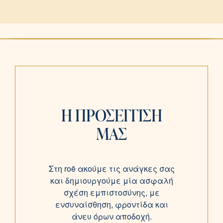
τρόπους κατανόησης και διαχείρισης των
συναισθημάτων του. Παράλληλα,
ενισχύονται η φαντασία, η αυτοέκφραση
και η συναισθηματική ανάπτυξη.
Η ΠΡΟΣΕΓΓΙΣΗ
ΜΑΣ
Στη roē ακούμε τις ανάγκες σας
και δημιουργούμε μία ασφαλή
σχέση εμπιστοσύνης, με
ενσυναίσθηση, φροντίδα και
άνευ όρων αποδοχή.