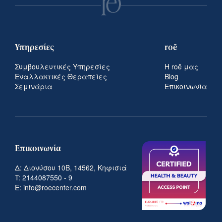
Υπηρεσίες
roē
Συμβουλευτικές Υπηρεσίες
Η roē μας
Εναλλακτικές Θεραπείες
Blog
Σεμινάρια
Επικοινωνία
Επικοινωνία
Δ: Διονύσου 10Β, 14562, Κηφισιά
T:
2144087550
-
9
E: info@roecenter.com