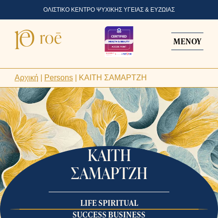
ΟΛΙΣΤΙΚΟ ΚΕΝΤΡΟ ΨΥΧΙΚΗΣ ΥΓΕΙΑΣ & ΕΥΖΩΙΑΣ
ΜΕΝΟΥ
Αρχική
|
Persons
|
ΚΑΙΤΗ ΣΑΜΑΡΤΖΗ
ΚΑΙΤΗ
ΣΑΜΑΡΤΖΗ
LIFE SPIRITUAL
SUCCESS BUSINESS