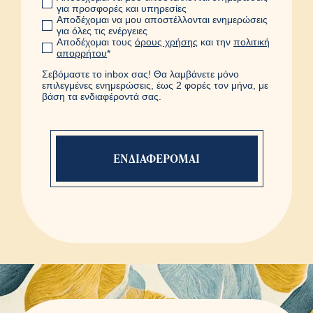
για προσφορές και υπηρεσίες
Αποδέχομαι να μου αποστέλλονται ενημερώσεις
για όλες τις ενέργειες
Αποδέχομαι τους
όρους χρήσης
και την
πολιτική
απορρήτου
*
Σεβόμαστε το inbox σας! Θα λαμβάνετε μόνο
επιλεγμένες ενημερώσεις, έως 2 φορές τον μήνα, με
βάση τα ενδιαφέροντά σας.
Η φόρμα εστάλη με
επιτυχία
Ευχαριστούμε πολύ. Ένας
συνεργάτης μας θα έρθει σε
επαφή μαζί σας.