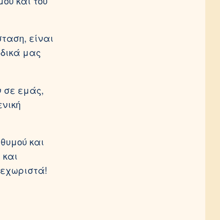
μού και του
ταση, είναι
ιδικά μας
ν σε εμάς,
ενική
 θυμού και
 και
ξεχωριστά!