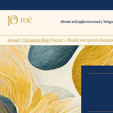
About us
Συμβουλευτικές Υπηρ
Αρχική
|
Σεμινάρια Roe
|
Άγχος – Θυμός και τρόποι Διαχείρ