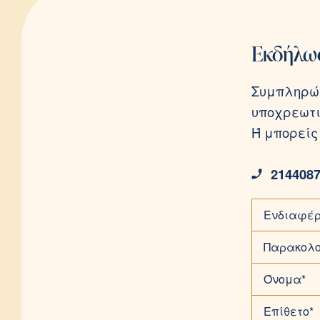
Εκδήλω
Συμπληρώσ
υποχρεωτι
Ή μπορείς
214408
Ενδιαφέρ
Παρακολο
Όνομα*
Επίθετο*