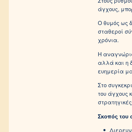
Στους ρυθμού
άγχους, μπο
Ο θυμός ως 
σταθεροί σύ
χρόνια.
Η αναγνώριση
αλλά και η δ
ευημερία μα
Στο συγκεκρ
του άγχους 
στρατηγικές
Σκοπός του 
Διερευν