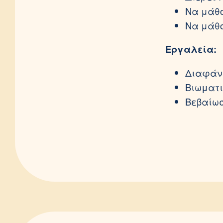
Να μάθο
Να μάθο
Εργαλεία:
Διαφάνε
Βιωματι
Βεβαίω