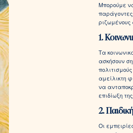
Μπορούμε να
παράγοντες,
ριζωμένους 
1. Κοινων
Τα κοινωνικ
ασκήσουν ση
πολιτισμούς
αμείλικτη φ
να ανταποκρ
επιδίωξη τη
2. Παιδική
Οι εμπειρίε