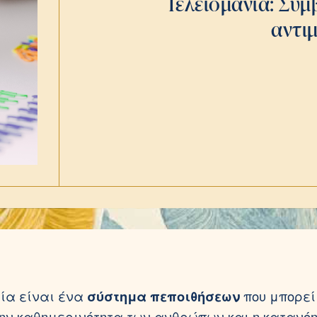
Τελειομανία: Συμ
αντι
ία είναι ένα
σύστημα πεποιθήσεων
που μπορεί
ην καθημερινότητα των ανθρώπων και η κατανόη