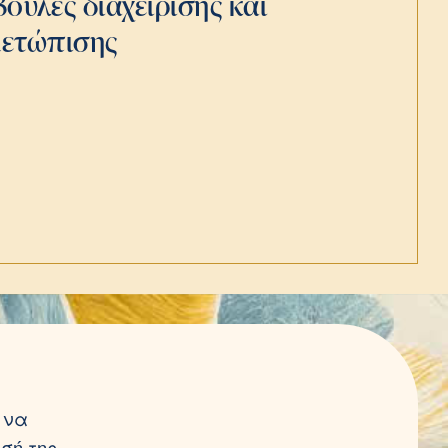
βουλές διαχείρισης και
μετώπισης
 να
σή της