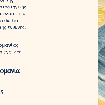
 στρατηγικής
φοδοτεί την
τα σωστά,
ης ευθύνης,
ιομανίας
,
α έχει στη
ιομανία
ης