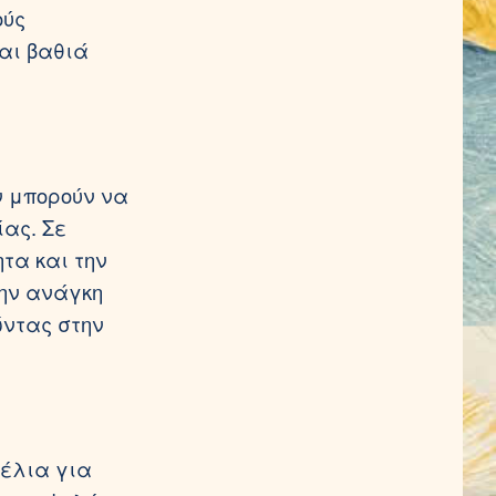
ούς
και βαθιά
ν μπορούν να
ας. Σε
τα και την
την ανάγκη
ώντας στην
μέλια για