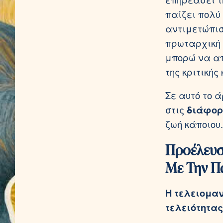
παίζει πολύ
αντιμετώπισ
πρωταρχική 
μπορώ να απ
της κριτικής
Σε αυτό το 
στις
διάφορ
ζωή κάποιου.
Προέλευσ
Με Την Π
Η τελειομαν
τελειότητας