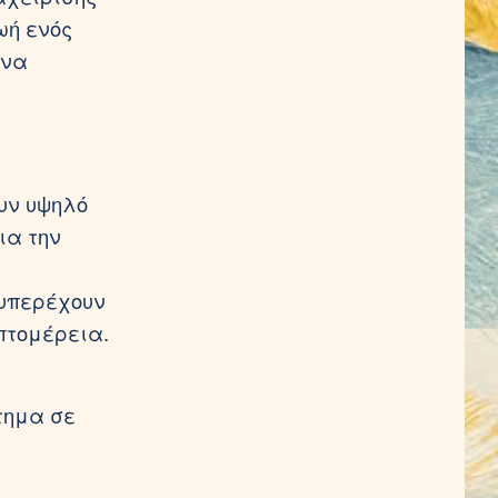
ωή ενός
 να
υν υψηλό
ια την
 υπερέχουν
πτομέρεια.
τημα σε