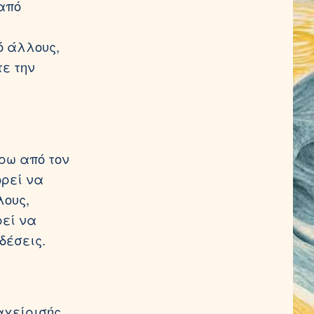
από
ό άλλους,
τε την
ρω από τον
ορεί να
λους,
ρεί να
δέσεις.
αχείρισής