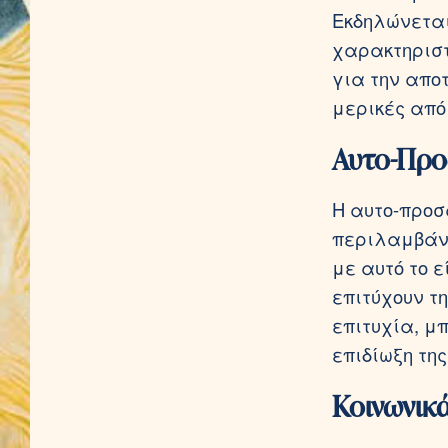
Εκδηλώνεται
χαρακτηριστ
για την απο
μερικές από
Αυτο-Προ
Η αυτο-προσ
περιλαμβάν
με αυτό το 
επιτύχουν τ
επιτυχία, μ
επιδίωξη της
Κοινωνικ