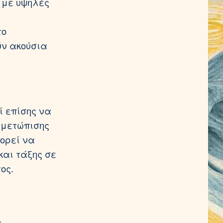
 με υψηλές
το
ύν ακούσια
ί επίσης να
ιμετώπισης
πορεί να
και τάξης σε
ος.
.