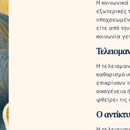
Η κοινωνικά
εξωτερικές 
υποχρεωμένα
είτε από την
κοινωνία γε
Τελειομα
Η τελειομαν
καθορισμό υ
επικρίνουν 
οικογένεια 
φθείρει τις
Ο αντίκτυ
Η τελειομαν