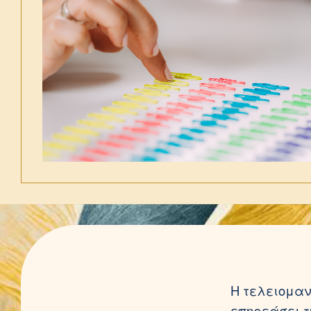
Η τελειομαν
επηρεάσει τ