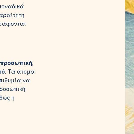
μοναδικά
παραίτητη
γράφονται
οπροσωπική
,
τό
. Τα άτομα
επιθυμία να
προσωπική
θώς η