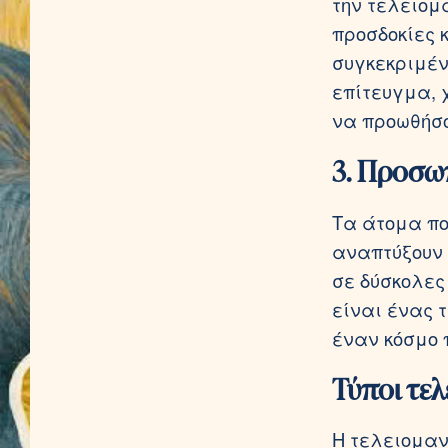
την τελειομ
προσδοκίες 
συγκεκριμέν
επίτευγμα, 
να προωθήσο
3. Προσω
Τα άτομα πο
αναπτύξουν 
σε δύσκολες
είναι ένας 
έναν κόσμο 
Τύποι τελ
Η τελειομαν