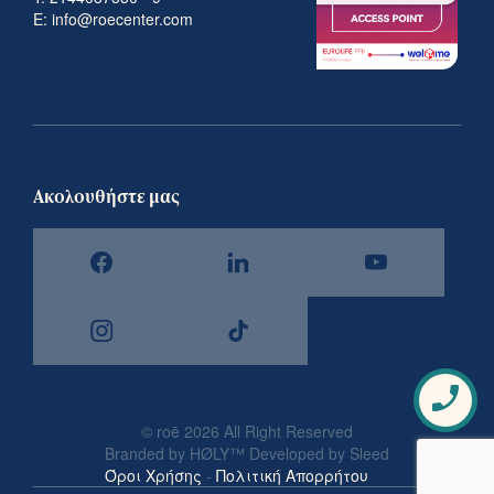
E: info@roecenter.com
Ακολουθήστε μας
Πως
© roē 2026 All Right Reserved
επι
Branded by HØLY™ Developed by Sleed
Όροι Χρήσης
-
Πολιτική Απορρήτου