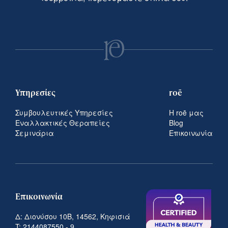
Υπηρεσίες
roē
Συμβουλευτικές Υπηρεσίες
Η roē μας
Εναλλακτικές Θεραπείες
Blog
Σεμινάρια
Επικοινωνία
Επικοινωνία
Δ: Διονύσου 10Β, 14562, Κηφισιά
T:
2144087550
-
9