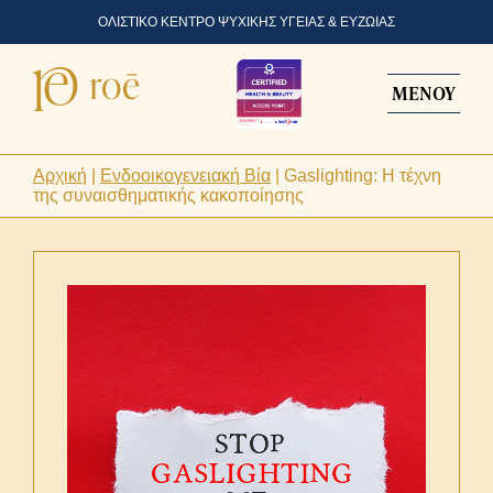
ΟΛΙΣΤΙΚΟ ΚΕΝΤΡΟ ΨΥΧΙΚΗΣ ΥΓΕΙΑΣ & ΕΥΖΩΙΑΣ
ΜΕΝΟΥ
Αρχική
|
Ενδοοικογενειακή Βία
|
Gaslighting: Η τέχνη
της συναισθηματικής κακοποίησης