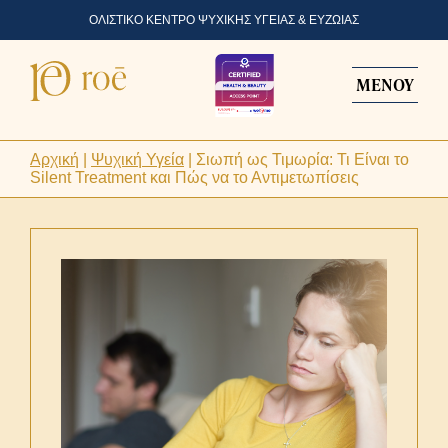
ΟΛΙΣΤΙΚΟ ΚΕΝΤΡΟ ΨΥΧΙΚΗΣ ΥΓΕΙΑΣ & ΕΥΖΩΙΑΣ
ΜΕΝΟΥ
Αρχική
|
Ψυχική Υγεία
|
Σιωπή ως Τιμωρία: Τι Είναι το
Silent Treatment και Πώς να το Αντιμετωπίσεις