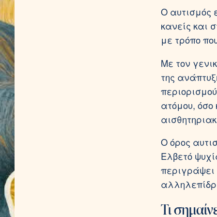
Ο αυτισμός 
κανείς και 
με τρόπο πο
Με τον γενι
της ανάπτυξ
περιορισμού
ατόμου, όσο
αισθητηριακ
Ο όρος αυτι
Ελβετό ψυχία
περιγράψει 
αλληλεπίδρα
Τι σημαίν