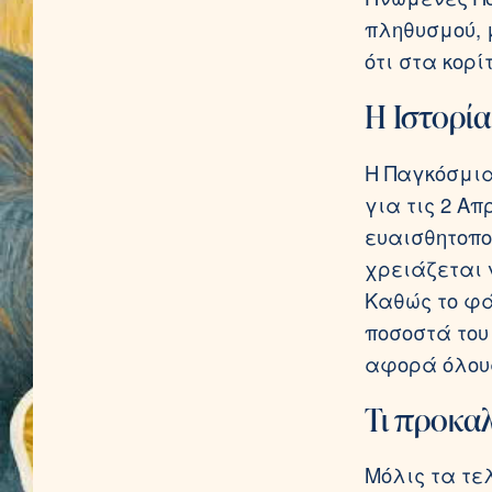
πληθυσμού, 
ότι στα κορί
Η Ιστορί
Η Παγκόσμια
για τις 2 Απ
ευαισθητοπο
χρειάζεται 
Καθώς το φά
ποσοστά του
αφορά όλους
Τι προκαλ
Μόλις τα τε