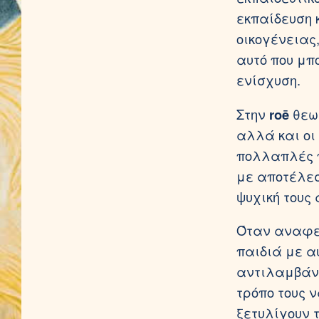
εκπαίδευση κ
οικογένειας,
αυτό που μπο
ενίσχυση.
Στην
roē
θεωρ
αλλά και οι
πολλαπλές π
με αποτέλεσ
ψυχική τους
Όταν αναφε
παιδιά με α
αντιλαμβάνο
τρόπο τους ν
ξετυλίγουν τ