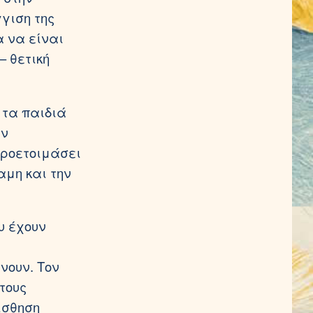
γγιση της
α να είναι
– θετική
 τα παιδιά
υν
προετοιμάσει
αμη και την
υ έχουν
νουν. Τον
τους
ίσθηση