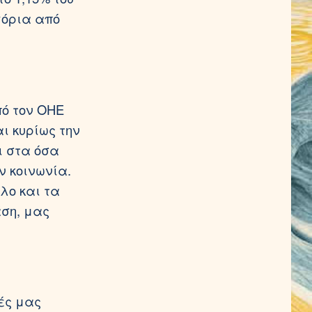
γόρια από
πό τον ΟΗΕ
αι κυρίως την
ι στα όσα
ν κοινωνία.
λο και τα
άση, μας
ές μας