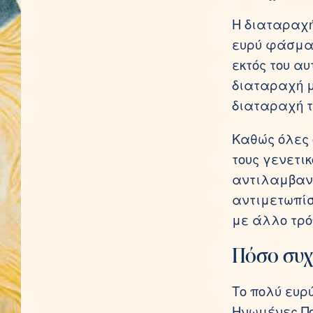
Η διαταραχή
ευρύ φάσμα
εκτός του α
διαταραχή μ
διαταραχή τ
Καθώς όλες 
τους γενετι
αντιλαμβανό
αντιμετωπίσ
με άλλο τρό
Πόσο συχν
Το πολύ ευρ
Ηνωμένες Πο