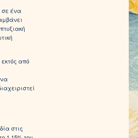
 σε ένα
αμβάνει
απτυξιακή
τική
 εκτός από
 να
διαχειριστεί
δία στις
ο 1,15% του