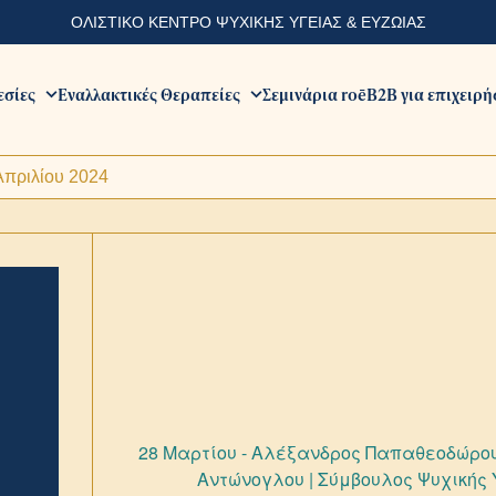
ΟΛΙΣΤΙΚΟ ΚΕΝΤΡΟ ΨΥΧΙΚΗΣ ΥΓΕΙΑΣ & ΕΥΖΩΙΑΣ
εσίες
Εναλλακτικές Θεραπείες
Σεμινάρια roē
B2B για επιχειρή
Απριλίου 2024
28 Μαρτίου - Αλέξανδρος Παπαθεοδώρου
Αντώνογλου | Σύμβουλος Ψυχικής