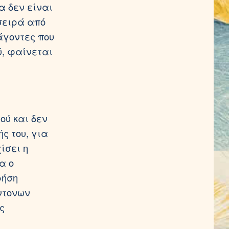
α δεν είναι
 σειρά από
άγοντες που
ύ, φαίνεται
ού και δεν
ς του, για
ίσει η
α ο
ρήση
ντονων
ς