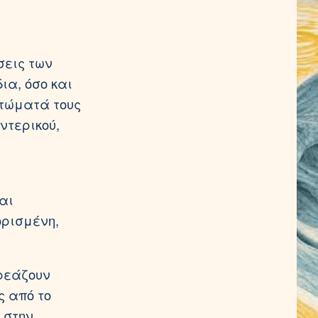
σεις των
ια, όσο και
πτώματά τους
ντερικού,
αι
ορισμένη,
ηρεάζουν
ς από το
 στην