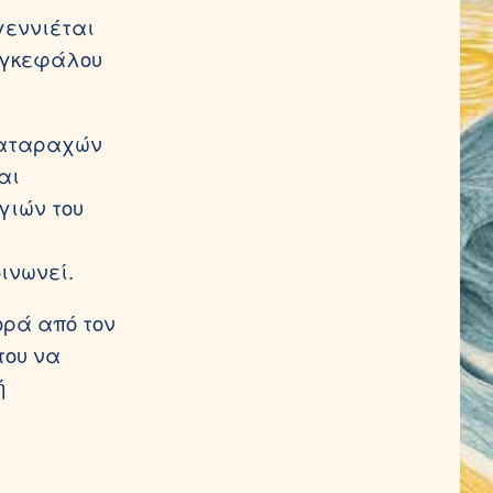
γεννιέται
 εγκεφάλου
διαταραχών
αι
γιών του
ινωνεί.
ορά από τον
του να
ή