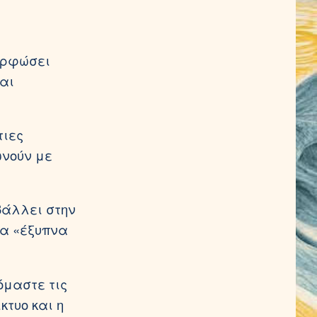
μορφώσει
και
τιες
ωνούν με
βάλλει στην
τα «έξυπνα
όμαστε τις
κτυο και η