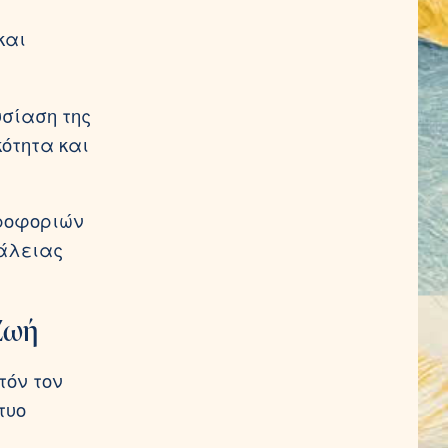
και
υσίαση της
ότητα και
ηροφοριών
φάλειας
Ζωή
τόν τον
τυο