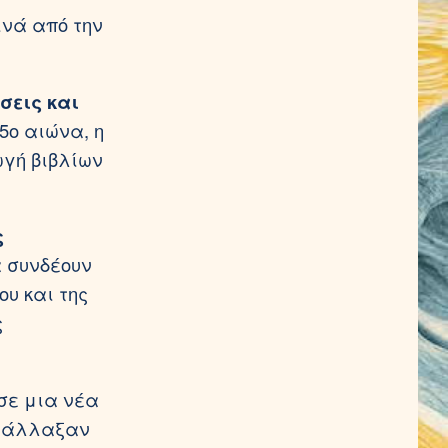
ινά από την
σεις και
5ο αιώνα, η
ωγή βιβλίων
ς
α συνδέουν
υ και της
ς
ισε μια νέα
ς άλλαξαν