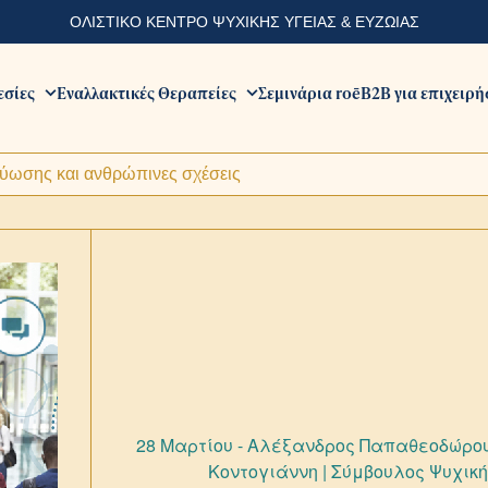
ΟΛΙΣΤΙΚΟ ΚΕΝΤΡΟ ΨΥΧΙΚΗΣ ΥΓΕΙΑΣ & ΕΥΖΩΙΑΣ
εσίες
Εναλλακτικές Θεραπείες
Σεμινάρια roē
B2B για επιχειρή
τύωσης και ανθρώπινες σχέσεις
28 Μαρτίου - Αλέξανδρος Παπαθεοδώρου
Κοντογιάννη | Σύμβουλος Ψυχικής