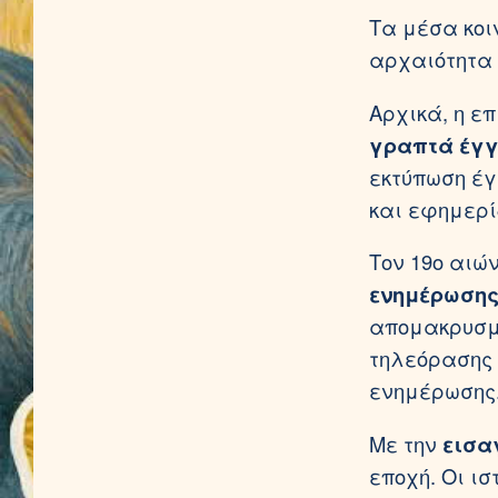
Τα μέσα κοι
αρχαιότητα 
Αρχικά, η ε
γραπτά έγ
εκτύπωση έγ
και εφημερί
Τον 19ο αιώ
ενημέρωση
απομακρυσμέ
τηλεόρασης 
ενημέρωσης
Με την
εισαγ
εποχή. Οι ι