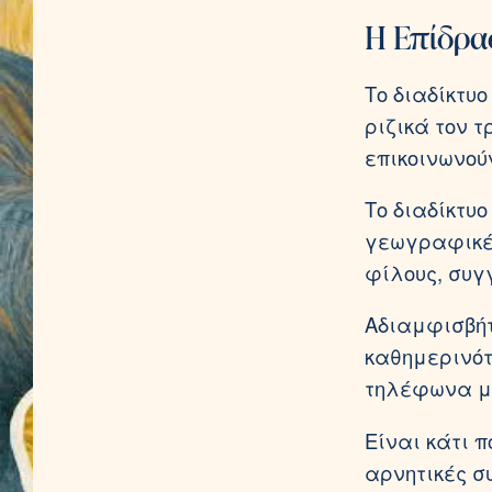
Η Επίδρασ
Το διαδίκτυ
ριζικά τον 
επικοινωνού
Το διαδίκτυ
γεωγραφικές
φίλους, συγ
Αδιαμφισβήτ
καθημερινότ
τηλέφωνα μα
Είναι κάτι 
αρνητικές συ