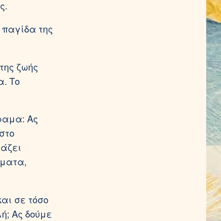
ς.
 παγίδα της
 της ζωής
α. Το
ραμα: Ας
στο
τάζει
ύματα,
και σε τόσο
ή; Ας δούμε