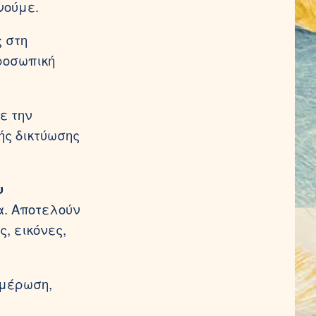
νούμε.
ς στη
ροσωπική
ε την
ς δικτύωσης
υ
α. Αποτελούν
, εικόνες,
ημέρωση,