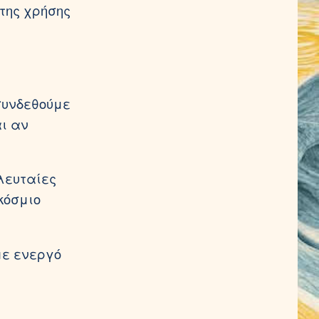
της χρήσης
συνδεθούμε
αι αν
λευταίες
κόσμιο
με ενεργό