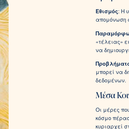
Εθισμός
: Η
απομόνωση α
Παραμόρφωσ
«τέλειας» ε
να δημιουργή
Προβλήματα
μπορεί να δ
δεδομένων.
Μέσα Κοι
Οι μέρες που
κόσμο πέρασ
κυριαρχεί σ