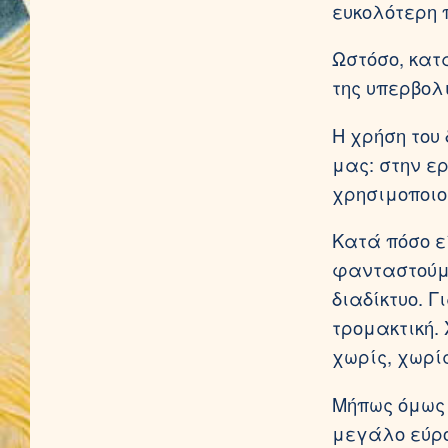
ευκολότερη 
Ωστόσο, κατ
της υπερβολ
Η χρήση του 
μας: στην ε
χρησιμοποιο
Κατά πόσο ε
φανταστούμε
διαδίκτυο. 
τρομακτική.
χωρίς, χωρί
Μήπως όμως 
μεγάλο εύρο