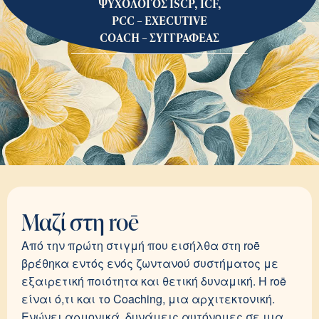
ΨΥΧΟΛΟΓΟΣ ISCP, ICF,
PCC – EXECUTIVE
COACH – ΣΥΓΓΡΑΦΕΑΣ
Μαζί στη roē
Από την πρώτη στιγμή που εισήλθα στη roē
βρέθηκα εντός ενός ζωντανού συστήματος με
εξαιρετική ποιότητα και θετική δυναμική. Η roē
είναι ό,τι και το Coaching, μια αρχιτεκτονική.
Ενώνει αρμονικά, δυνάμεις αυτόνομες σε μια