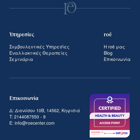
Υπηρεσίες
roē
Συμβουλευτικές Υπηρεσίες
Η roē μας
Εναλλακτικές Θεραπείες
Blog
Σεμινάρια
Επικοινωνία
Επικοινωνία
Δ: Διονύσου 10Β, 14562, Κηφισιά
T:
2144087550
-
9
E: info@roecenter.com