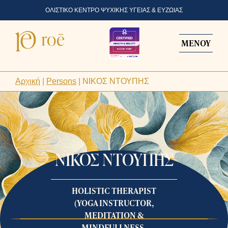
ΟΛΙΣΤΙΚΟ ΚΕΝΤΡΟ ΨΥΧΙΚΗΣ ΥΓΕΙΑΣ & ΕΥΖΩΙΑΣ
ΜΕΝΟΥ
Αρχική
|
Persons
|
ΝΙΚΟΣ ΝΤΟΥΠΗΣ
ΝΙΚΟΣ ΝΤΟΥΠΗΣ
HOLISTIC THERAPIST
(YOGA INSTRUCTOR,
MEDITATION &
MINDFULLNESS,