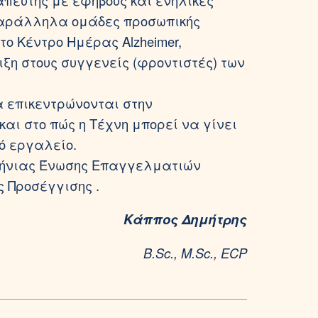
πευτής με εφήβους και ενήλικες
παράλληλα ομάδες προσωπικής
ο Κέντρο Ημέρας Alzheimer,
ξη στους συγγενείς (φροντιστές) των
 επικεντρώνονται στην
αι στο πώς η Τέχνη μπορεί να γίνει
ό εργαλείο.
λλήνιας Ένωσης Επαγγελματιών
ς Προσέγγισης .
Κάππος Δημήτρης
B.Sc., M.Sc., ECP