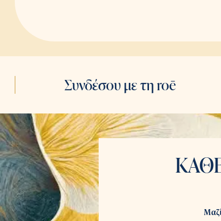
Συνδέσου με τη roē
ΚΑΘΕ
Μαζί