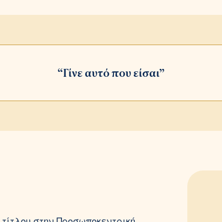
“Γίνε αυτό που είσαι”
 τίτλου στην Προσωποκεντρική