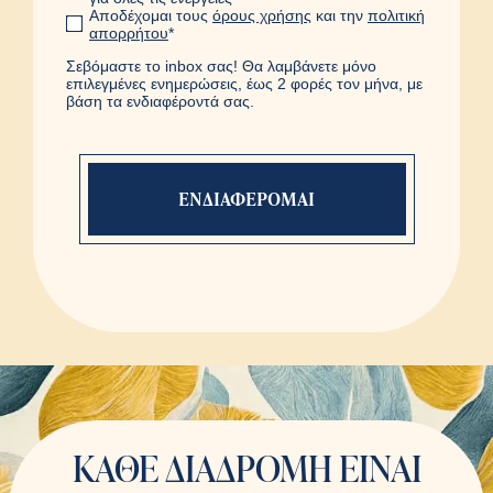
Αποδέχομαι τους
όρους χρήσης
και την
πολιτική
απορρήτου
*
Σεβόμαστε το inbox σας! Θα λαμβάνετε μόνο
επιλεγμένες ενημερώσεις, έως 2 φορές τον μήνα, με
βάση τα ενδιαφέροντά σας.
Η φόρμα εστάλη με
επιτυχία
Ευχαριστούμε πολύ. Ένας
συνεργάτης μας θα έρθει σε
επαφή μαζί σας.
ΚΑΘΕ ΔΙΑΔΡΟΜΗ ΕΙΝΑΙ