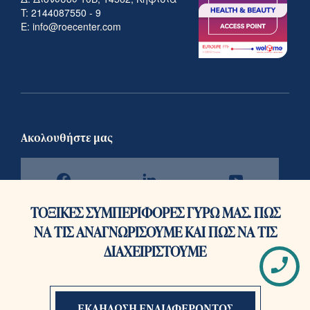
T:
2144087550
-
9
E: info@roecenter.com
Ακολουθήστε μας
ΤΟΞΙΚΕΣ ΣΥΜΠΕΡΙΦΟΡΕΣ ΓΥΡΩ ΜΑΣ. ΠΩΣ
ΝΑ ΤΙΣ ΑΝΑΓΝΩΡΙΣΟΥΜΕ ΚΑΙ ΠΩΣ ΝΑ ΤΙΣ
ΔΙΑΧΕΙΡΙΣΤΟΥΜΕ
Πως
© roē 2026 All Right Reserved
επι
Branded by HØLY™ Developed by Sleed
ΕΚΔΗΛΩΣΗ ΕΝΔΙΑΦΕΡΟΝΤΟΣ