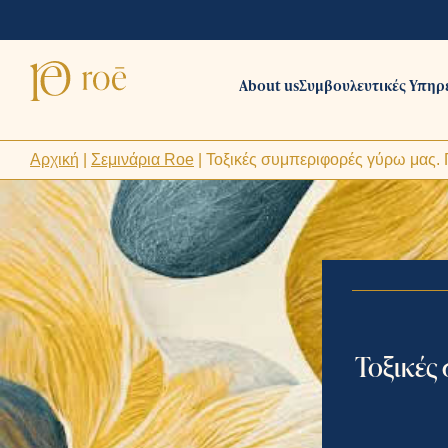
About us
Συμβουλευτικές Υπηρ
Αρχική
|
Σεμινάρια Roe
|
Τοξικές συμπεριφορές γύρω μας. Π
Τοξικές