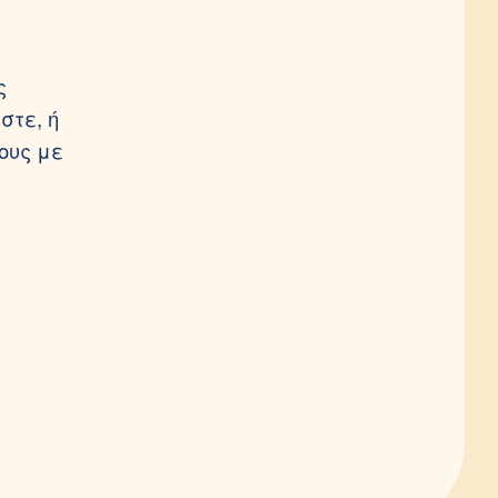
ς
στε, ή
ους με