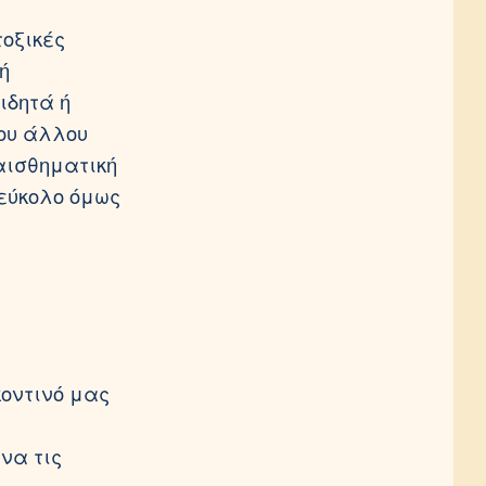
οξικές
ή
ιδητά ή
ου άλλου
αισθηματική
 εύκολο όμως
κοντινό μας
να τις