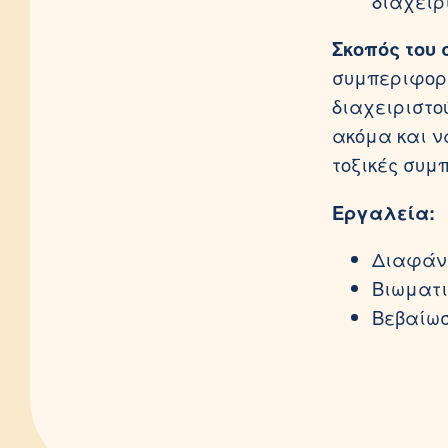
διαχειρ
Σκοπός του 
συμπεριφορέ
διαχειριστο
ακόμα και ν
τοξικές συμ
Εργαλεία:
Διαφάνε
Βιωματι
Βεβαίω