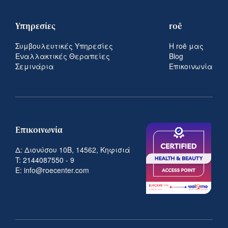
Υπηρεσίες
roē
Συμβουλευτικές Υπηρεσίες
Η roē μας
Εναλλακτικές Θεραπείες
Blog
Σεμινάρια
Επικοινωνία
Επικοινωνία
Δ: Διονύσου 10Β, 14562, Κηφισιά
T:
2144087550
-
9
E: info@roecenter.com